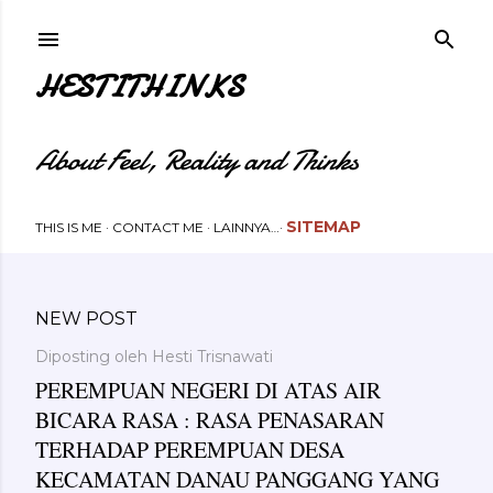
Langsung ke konten utama
HESTITHINKS
About Feel, Reality and Thinks
SITEMAP
THIS IS ME
CONTACT ME
LAINNYA…
NEW POST
Diposting oleh
Hesti Trisnawati
PEREMPUAN NEGERI DI ATAS AIR
BICARA RASA : RASA PENASARAN
TERHADAP PEREMPUAN DESA
KECAMATAN DANAU PANGGANG YANG