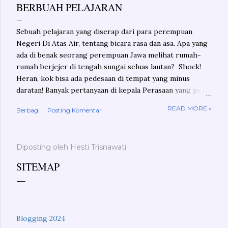
BERBUAH PELAJARAN
Sebuah pelajaran yang diserap dari para perempuan
Negeri Di Atas Air, tentang bicara rasa dan asa. Apa yang
ada di benak seorang perempuan Jawa melihat rumah-
rumah berjejer di tengah sungai seluas lautan? Shock!
Heran, kok bisa ada pedesaan di tempat yang minus
daratan! Banyak pertanyaan di kepala Perasaan yang perlu
dikonfirmasikan Penasaran yang butuh jawaban Ini bukan
READ MORE »
Berbagi
Posting Komentar
tentang rasa-rasa dalam radar lara atau nestapa Ini
tentang rasa penasaran yang berbuah pelajaran Geo-
shock! Mungkin Anda juga akan ternganga melihat
Diposting oleh
Hesti Trisnawati
sungai yang begitu besar di kanan kiri jalan yang Anda
lalui. Terlebih jika kita sama, mulai lahir, tumbuh dan
SITEMAP
hidup di Pulau Jawa. Berapa sih lebar sungai di Jawa itu?
Di hulu sungai pun, paling besar mungkin 200 meter-an
saja. Rata-rata sungai di Jawa lebarnya 30-80 meter. Dan
itupun jumlahnya tak banyak. Melihat peta geografis
Blogging 2024
posisi Pulau Kalimantan ada di atas Pulau Jawa. Nampak