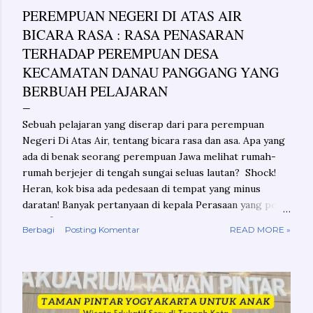
PEREMPUAN NEGERI DI ATAS AIR
i
BICARA RASA : RASA PENASARAN
n
TERHADAP PEREMPUAN DESA
KECAMATAN DANAU PANGGANG YANG
g
BERBUAH PELAJARAN
a
n
Sebuah pelajaran yang diserap dari para perempuan
Negeri Di Atas Air, tentang bicara rasa dan asa. Apa yang
ada di benak seorang perempuan Jawa melihat rumah-
rumah berjejer di tengah sungai seluas lautan? Shock!
Heran, kok bisa ada pedesaan di tempat yang minus
daratan! Banyak pertanyaan di kepala Perasaan yang perlu
dikonfirmasikan Penasaran yang butuh jawaban Ini bukan
Berbagi
Posting Komentar
READ MORE »
tentang rasa-rasa dalam radar lara atau nestapa Ini
tentang rasa penasaran yang berbuah pelajaran Geo-
shock! Mungkin Anda juga akan ternganga melihat
sungai yang begitu besar di kanan kiri jalan yang Anda
lalui. Terlebih jika kita sama, mulai lahir, tumbuh dan