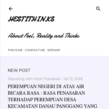
Langsung ke konten utama
HESTITHINKS
About Feel, Reality and Thinks
THIS IS ME
CONTACT ME
SITEMAP
NEW POST
Diposting oleh
Hesti Trisnawati
Juli 13, 2026
PEREMPUAN NEGERI DI ATAS AIR
BICARA RASA : RASA PENASARAN
TERHADAP PEREMPUAN DESA
KECAMATAN DANAU PANGGANG YANG