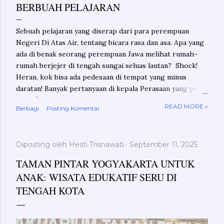
BERBUAH PELAJARAN
Sebuah pelajaran yang diserap dari para perempuan
Negeri Di Atas Air, tentang bicara rasa dan asa. Apa yang
ada di benak seorang perempuan Jawa melihat rumah-
rumah berjejer di tengah sungai seluas lautan? Shock!
Heran, kok bisa ada pedesaan di tempat yang minus
daratan! Banyak pertanyaan di kepala Perasaan yang perlu
dikonfirmasikan Penasaran yang butuh jawaban Ini bukan
READ MORE »
Berbagi
Posting Komentar
tentang rasa-rasa dalam radar lara atau nestapa Ini
tentang rasa penasaran yang berbuah pelajaran Geo-
shock! Mungkin Anda juga akan ternganga melihat
Diposting oleh
Hesti Trisnawati
September 11, 2025
sungai yang begitu besar di kanan kiri jalan yang Anda
lalui. Terlebih jika kita sama, mulai lahir, tumbuh dan
TAMAN PINTAR YOGYAKARTA UNTUK
hidup di Pulau Jawa. Berapa sih lebar sungai di Jawa itu?
ANAK: WISATA EDUKATIF SERU DI
Di hulu sungai pun, paling besar mungkin 200 meter-an
TENGAH KOTA
saja. Rata-rata sungai di Jawa lebarnya 30-80 meter. Dan
itupun jumlahnya tak banyak. Melihat peta geografis
posisi Pulau Kalimantan ada di atas Pulau Jawa. Nampak