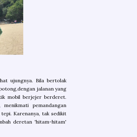
at ujungnya. Bila bertolak
rpotong,dengan jalanan yang
tik mobil berjejer berderet.
i, menikmati pemandangan
tepi. Karenanya, tak sedikit
bah deretan 'hitam-hitam'