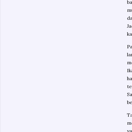
ba
mu
da
J
ka
Pa
l
me
Ik
h
te
Sa
be
T
me
ya