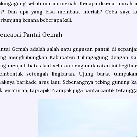
ulungagung sebab murah meriah. Kenapa dikenal murah m
ih? Dan apa yang bisa membuat meriah? Coba saya k
rkunjung kesana beberapa kali.
encapai Pantai Gemah
ntai Gemah adalah salah satu gugusan pantai di sepanjan
ang menghubungkan Kabupaten Tulungagung dengan Kab
ng menjadi batas laut selatan dengan daratan ini begitu 
embentuk setengah lingkaran. Ujung barat tumpuka
yaknya barikade arus laut. Seberangnya tebing gunung k
k beraturan, tapi apik! Nampak juga pantai cantik tetangg