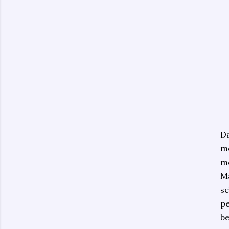
Da
me
me
M
se
p
be