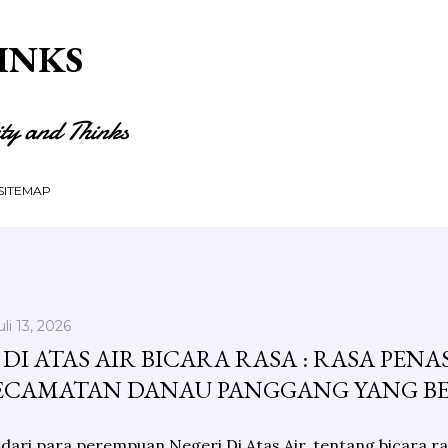
Langsung ke konten utama
INKS
ity and Thinks
SITEMAP
uli 13, 2026
DI ATAS AIR BICARA RASA : RASA PE
ECAMATAN DANAU PANGGANG YANG B
dari para perempuan Negeri Di Atas Air, tentang bicara ra