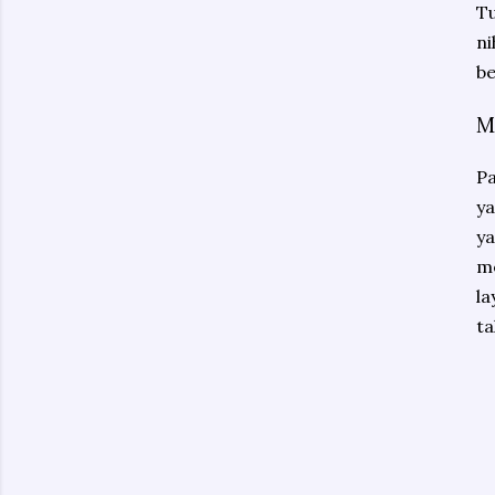
T
n
be
M
Pa
y
ya
m
la
ta