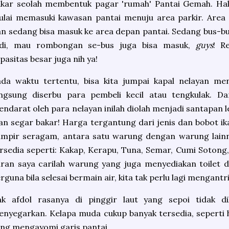
kar seolah membentuk pagar 'rumah' Pantai Gemah. Hal 
lai memasuki kawasan pantai menuju area parkir. Area p
n sedang bisa masuk ke area depan pantai. Sedang bus-bu
adi, mau rombongan se-bus juga bisa masuk,
guys
! R
pasitas besar juga nih ya!
da waktu tertentu, bisa kita jumpai kapal nelayan men
angsung diserbu para pembeli kecil atau tengkulak. D
ndarat oleh para nelayan inilah diolah menjadi santapan 
an segar bakar! Harga tergantung dari jenis dan bobot ik
ampir seragam, antara satu warung dengan warung lainn
rsedia seperti: Kakap, Kerapu, Tuna, Semar, Cumi Sotong
ran saya carilah warung yang juga menyediakan toilet 
rguna bila selesai bermain air, kita tak perlu lagi mengantr
ak afdol rasanya di pinggir laut yang sepoi tidak 
nyegarkan. Kelapa muda cukup banyak tersedia, seperti
ng mengayomi garis pantai.