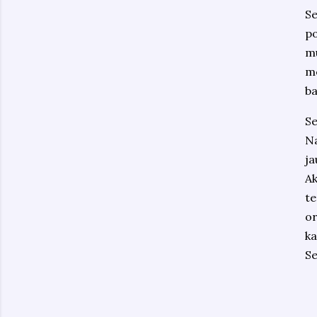
Se
po
mu
me
ba
S
Na
ja
Ak
te
o
k
Se