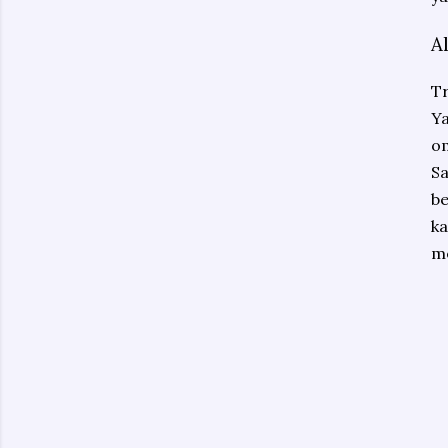
A
Tr
Y
om
S
be
ka
me