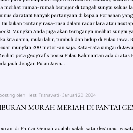
melihat rumah-rumah berjejer di tengah sungai seluas la
inus daratan! Banyak pertanyaan di kepala Perasaan yang
Ini bukan tentang rasa-rasa dalam radar lara atau nestap
ock! Mungkin Anda juga akan ternganga melihat sungai yan
jika kita sama, mulai lahir, tumbuh dan hidup di Pulau Jawa. 
g besar mungkin 200 meter-an saja. Rata-rata sungai di Ja
elihat peta geografis posisi Pulau Kalimantan ada di atas
da jauh dengan Pulau Jawa...
posting oleh
Hesti Trisnawati
Januari 20, 2024
IBURAN MURAH MERIAH DI PANTAI G
buran di Pantai Gemah adalah salah satu destinasi wisat