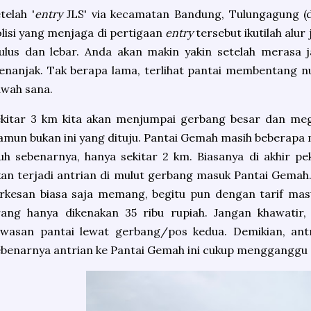
telah '
entry
JLS' via kecamatan Bandung, Tulungagung (
lisi yang menjaga di pertigaan
entry
tersebut ikutilah alur
lus dan lebar. Anda akan makin yakin setelah merasa j
nanjak. Tak berapa lama, terlihat pantai membentang nu
wah sana.
ekitar 3 km kita akan menjumpai gerbang besar dan me
mun bukan ini yang dituju. Pantai Gemah masih beberapa 
uh sebenarnya, hanya sekitar 2 km. Biasanya di akhir pek
an terjadi antrian di mulut gerbang masuk Pantai Gemah.
rkesan biasa saja memang, begitu pun dengan tarif mas
rang hanya dikenakan 35 ribu rupiah. Jangan khawatir,
awasan pantai lewat gerbang/pos kedua. Demikian, antr
benarnya antrian ke Pantai Gemah ini cukup mengganggu a