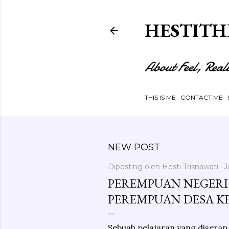
HESTITH
About Feel, Real
THIS IS ME
CONTACT ME
NEW POST
Diposting oleh
Hesti Trisnawati
J
PEREMPUAN NEGERI 
PEREMPUAN DESA K
Sebuah pelajaran yang diserap 