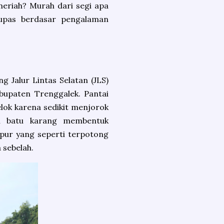
eriah? Murah dari segi apa
upas berdasar pengalaman
g Jalur Lintas Selatan (JLS)
upaten Trenggalek. Pantai
elok karena sedikit menjorok
n batu karang membentuk
apur yang seperti terpotong
a sebelah.