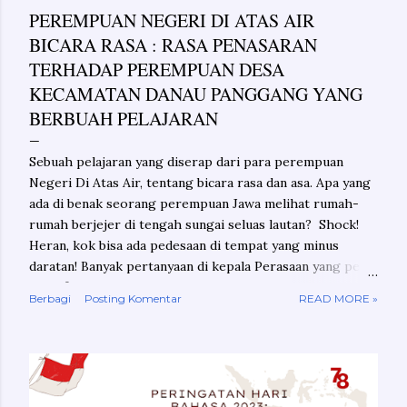
PEREMPUAN NEGERI DI ATAS AIR
i
BICARA RASA : RASA PENASARAN
n
TERHADAP PEREMPUAN DESA
KECAMATAN DANAU PANGGANG YANG
g
BERBUAH PELAJARAN
a
n
Sebuah pelajaran yang diserap dari para perempuan
Negeri Di Atas Air, tentang bicara rasa dan asa. Apa yang
ada di benak seorang perempuan Jawa melihat rumah-
rumah berjejer di tengah sungai seluas lautan? Shock!
Heran, kok bisa ada pedesaan di tempat yang minus
daratan! Banyak pertanyaan di kepala Perasaan yang perlu
dikonfirmasikan Penasaran yang butuh jawaban Ini bukan
Berbagi
Posting Komentar
READ MORE »
tentang rasa-rasa dalam radar lara atau nestapa Ini
tentang rasa penasaran yang berbuah pelajaran Geo-
shock! Mungkin Anda juga akan ternganga melihat
sungai yang begitu besar di kanan kiri jalan yang Anda
lalui. Terlebih jika kita sama, mulai lahir, tumbuh dan